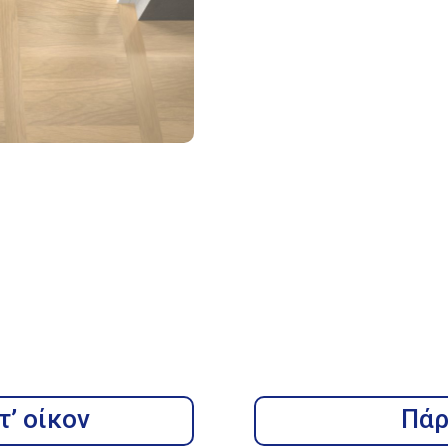
’ οίκον
Πάρ